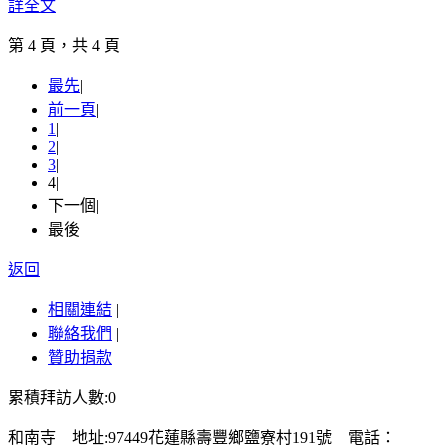
詳全文
第 4 頁，共 4 頁
最先
|
前一頁
|
1
|
2
|
3
|
4
|
下一個
|
最後
返回
相關連結
|
聯絡我們
|
贊助捐款
累積拜訪人數:0
和南寺 地址:97449花蓮縣壽豐鄉鹽寮村191號 電話：