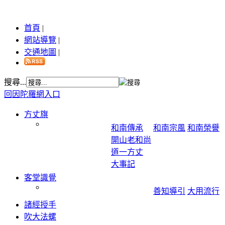
首頁
|
網站導覽
|
交通地圖
|
搜尋...
回因陀羅網入口
方丈旗
和南傳承
和南宗風
和南榮譽
開山老和尚
道一方丈
大事記
客堂識覺
善知導引
大用流行
諸經授手
吹大法螺