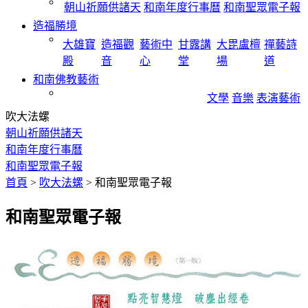
朝山祈願供諸天
和南年度行事曆
和南聖眾電子報
造福勝境
大雄寶
造福觀
藝術中
甘露講
大毘盧檀
禪藝詩
殿
音
心
堂
場
道
和南佛教藝術
文學
音樂
表演藝術
吹大法螺
朝山祈願供諸天
和南年度行事曆
和南聖眾電子報
首頁
>
吹大法螺
>
和南聖眾電子報
和南聖眾電子報