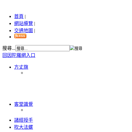
首頁
|
網站導覽
|
交通地圖
|
搜尋...
回因陀羅網入口
方丈旗
客堂識覺
諸經授手
吹大法螺