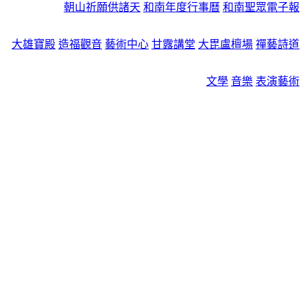
朝山祈願供諸天
和南年度行事曆
和南聖眾電子報
大雄寶殿
造福觀音
藝術中心
甘露講堂
大毘盧檀場
禪藝詩道
文學
音樂
表演藝術