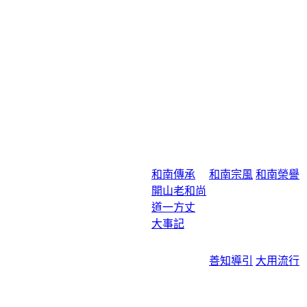
和南傳承
和南宗風
和南榮譽
開山老和尚
道一方丈
大事記
善知導引
大用流行