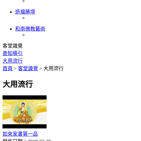
造福勝境
和南佛教藝術
客堂識覺
善知導引
大用流行
首頁
>
客堂識覺
>
大用流行
大用流行
如來家書第一品