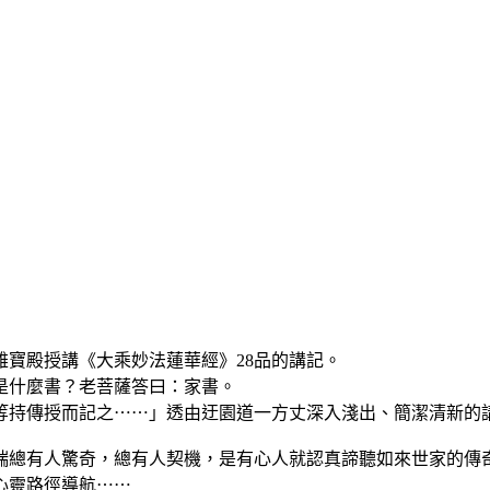
雄寶殿授講《大乘妙法蓮華經》28品的講記。
是什麼書？老菩薩答曰：家書。
等持傳授而記之⋯⋯」透由迂園道一方丈深入淺出、簡潔清新的
端總有人驚奇，總有人契機，是有心人就認真諦聽如來世家的傳
心靈路徑導航⋯⋯