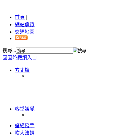
首頁
|
網站導覽
|
交通地圖
|
搜尋...
回因陀羅網入口
方丈旗
客堂識覺
諸經授手
吹大法螺