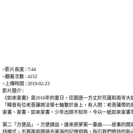
>
影片長度 :
7:44
>
觀看次數 :
4152
>
上傳時間 :
2019-02-23
影片簡介 :
《如來家書》是2016年的夏日，迂園道一方丈於花蓮和南寺大
「疇昔有位老菩薩將法華七軸繫於身上，有人問：老菩薩帶的
家書、家書、如來家書，少年出遊不知年，今以一紙如來家書
第二「方便品」，方便請益，誰來原夢第一重曲——故事的開
持模式，不要再追隨過去夢海的記憶迴路，指引我們修持的新