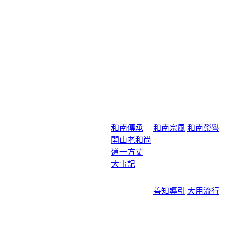
和南傳承
和南宗風
和南榮譽
開山老和尚
道一方丈
大事記
善知導引
大用流行