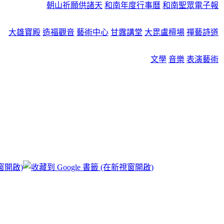
朝山祈願供諸天
和南年度行事曆
和南聖眾電子報
大雄寶殿
造福觀音
藝術中心
甘露講堂
大毘盧檀場
禪藝詩道
文學
音樂
表演藝術