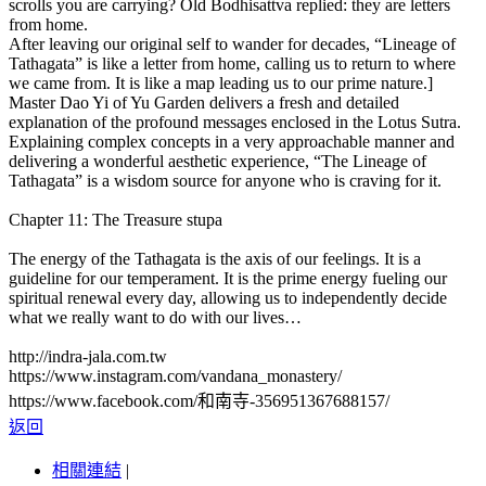
scrolls you are carrying? Old Bodhisattva replied: they are letters
from home.
After leaving our original self to wander for decades, “Lineage of
Tathagata” is like a letter from home, calling us to return to where
we came from. It is like a map leading us to our prime nature.]
Master Dao Yi of Yu Garden delivers a fresh and detailed
explanation of the profound messages enclosed in the Lotus Sutra.
Explaining complex concepts in a very approachable manner and
delivering a wonderful aesthetic experience, “The Lineage of
Tathagata” is a wisdom source for anyone who is craving for it.
Chapter 11: The Treasure stupa
The energy of the Tathagata is the axis of our feelings. It is a
guideline for our temperament. It is the prime energy fueling our
spiritual renewal every day, allowing us to independently decide
what we really want to do with our lives…
http://indra-jala.com.tw
https://www.instagram.com/vandana_monastery/
https://www.facebook.com/和南寺-356951367688157/
返回
相關連結
|