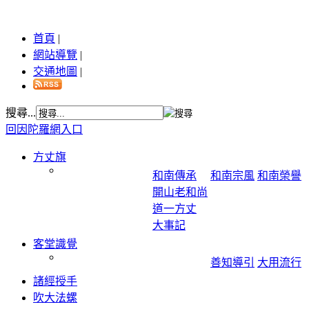
首頁
|
網站導覽
|
交通地圖
|
搜尋...
回因陀羅網入口
方丈旗
和南傳承
和南宗風
和南榮譽
開山老和尚
道一方丈
大事記
客堂識覺
善知導引
大用流行
諸經授手
吹大法螺