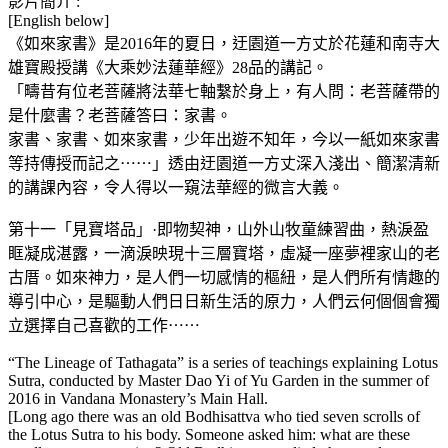
影片簡介 :
[English below]
《如來家書》是2016年的夏日，迂園道一方丈於花蓮和南寺大
雄寶殿授講《大乘妙法蓮華經》28品的講記。
「疇昔有位老菩薩將法華七軸繫於身上，有人問：老菩薩帶的
是什麼書？老菩薩答曰：家書。
家書、家書、如來家書，少年出遊不知年，今以一紙如來家書
等持傳授而記之⋯⋯」透由迂園道一方丈深入淺出、簡潔清新
的講課內容，令人得以一窺法華經的微言大義。
第十一「見寶塔品」·即物契神，山外山牧童練習曲，熱淚盈
眶凝成湛露，一滴淚映現十三層寶塔，虛凝一座夢裡家山的老
古厝。如來神力，是人們一切感情的樞紐，是人們所有情趣的
導引中心，是驅動人們日日新生活的原力，人們云何個個會獨
立選擇自己喜歡的工作⋯⋯
“The Lineage of Tathagata” is a series of teachings explaining Lotus
Sutra, conducted by Master Dao Yi of Yu Garden in the summer of
2016 in Vandana Monastery’s Main Hall.
[Long ago there was an old Bodhisattva who tied seven scrolls of
the Lotus Sutra to his body. Someone asked him: what are these