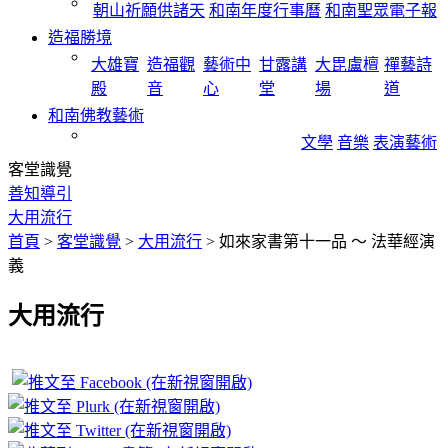
朝山祈願供諸天
和南年度行事曆
和南聖眾電子報
造福勝境
大雄寶
造福觀
藝術中
甘露講
大毘盧檀
禪藝詩
殿
音
心
堂
場
道
和南佛教藝術
文學
音樂
表演藝術
客堂識覺
善知導引
大用流行
首頁
>
客堂識覺
>
大用流行
>
如來家書第十一品 ～ 法華經演
義
大用流行