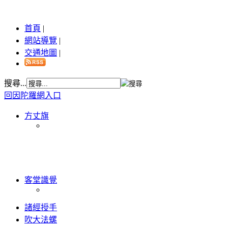
首頁
|
網站導覽
|
交通地圖
|
搜尋...
回因陀羅網入口
方丈旗
客堂識覺
諸經授手
吹大法螺