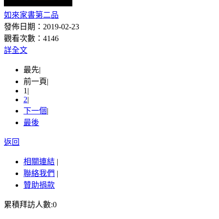
如來家書第二品
發佈日期：2019-02-23
觀看次數：4146
詳全文
最先
|
前一頁
|
1
|
2
|
下一個
|
最後
返回
相關連結
|
聯絡我們
|
贊助捐款
累積拜訪人數:0