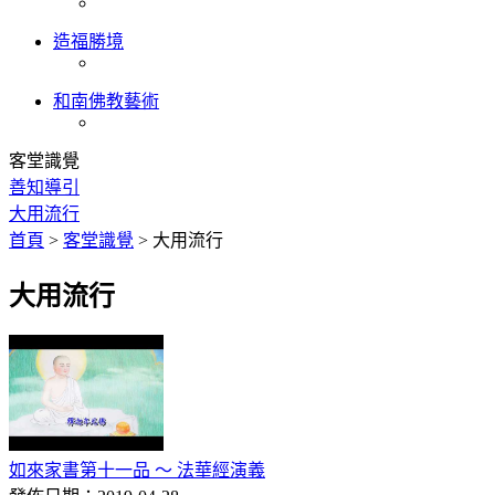
造福勝境
和南佛教藝術
客堂識覺
善知導引
大用流行
首頁
>
客堂識覺
>
大用流行
大用流行
如來家書第十一品 ～ 法華經演義