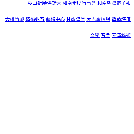
朝山祈願供諸天
和南年度行事曆
和南聖眾電子報
大雄寶殿
造福觀音
藝術中心
甘露講堂
大毘盧檀場
禪藝詩道
文學
音樂
表演藝術