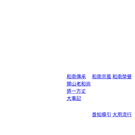
和南傳承
和南宗風
和南榮譽
開山老和尚
道一方丈
大事記
善知導引
大用流行