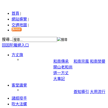
首頁
|
網站導覽
|
交通地圖
|
搜尋...
回因陀羅網入口
方丈旗
和南傳承
和南宗風
和南榮譽
開山老和尚
道一方丈
大事記
客堂識覺
善知導引
大用流行
諸經授手
吹大法螺