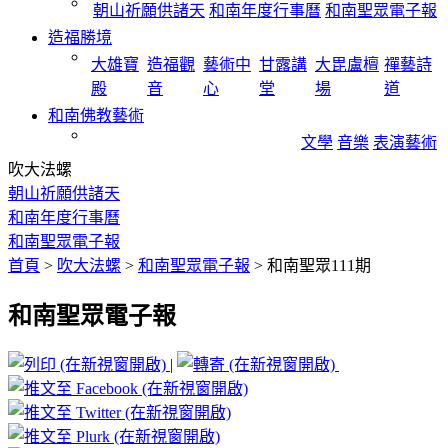
朝山祈願供諸天
和南年度行事曆
和南聖眾電子報
造福勝境
大雄寶
造福觀
藝術中
甘露講
大毘盧檀
禪藝詩
殿
音
心
堂
場
道
和南佛教藝術
文學
音樂
表演藝術
吹大法螺
朝山祈願供諸天
和南年度行事曆
和南聖眾電子報
首頁
>
吹大法螺
>
和南聖眾電子報
>
和南聖眾111期
和南聖眾電子報
|