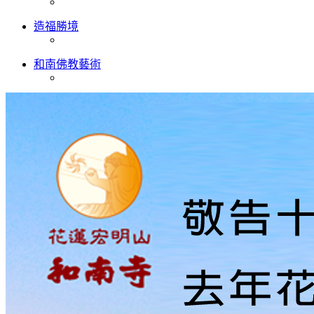
造福勝境
和南佛教藝術