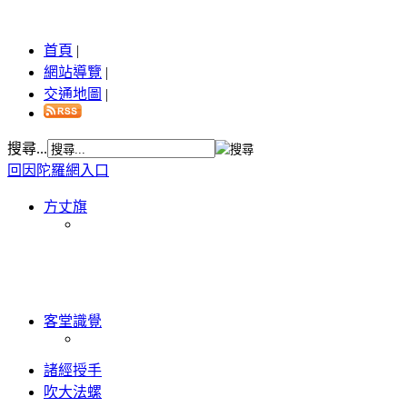
首頁
|
網站導覽
|
交通地圖
|
搜尋...
回因陀羅網入口
方丈旗
客堂識覺
諸經授手
吹大法螺