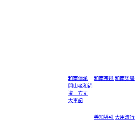
和南傳承
和南宗風
和南榮譽
開山老和尚
道一方丈
大事記
善知導引
大用流行