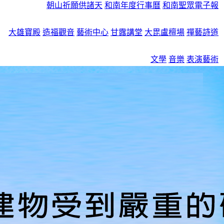
朝山祈願供諸天
和南年度行事曆
和南聖眾電子報
大雄寶殿
造福觀音
藝術中心
甘露講堂
大毘盧檀場
禪藝詩道
文學
音樂
表演藝術