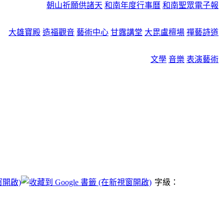
朝山祈願供諸天
和南年度行事曆
和南聖眾電子報
大雄寶殿
造福觀音
藝術中心
甘露講堂
大毘盧檀場
禪藝詩道
文學
音樂
表演藝術
字級：