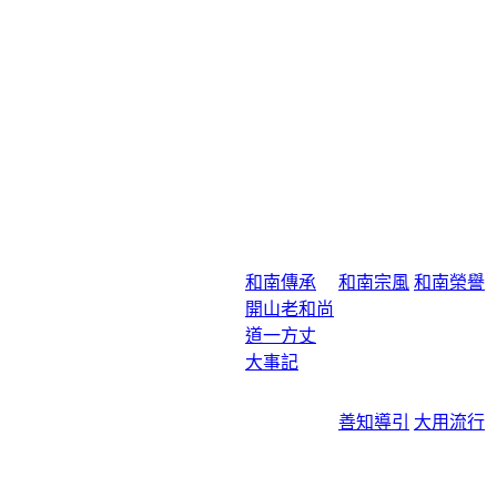
和南傳承
和南宗風
和南榮譽
開山老和尚
道一方丈
大事記
善知導引
大用流行