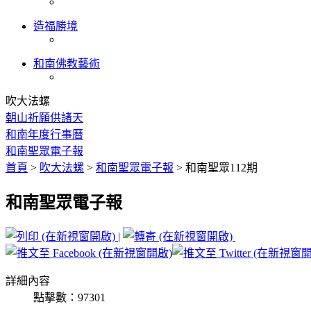
造福勝境
和南佛教藝術
吹大法螺
朝山祈願供諸天
和南年度行事曆
和南聖眾電子報
首頁
>
吹大法螺
>
和南聖眾電子報
>
和南聖眾112期
和南聖眾電子報
|
詳細內容
點擊數：97301