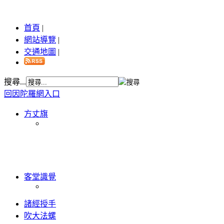
首頁
|
網站導覽
|
交通地圖
|
搜尋...
回因陀羅網入口
方丈旗
客堂識覺
諸經授手
吹大法螺