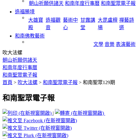
朝山祈願供諸天
和南年度行事曆
和南聖眾電子報
造福勝境
大雄寶
造福觀
藝術中
甘露講
大毘盧檀
禪藝詩
殿
音
心
堂
場
道
和南佛教藝術
文學
音樂
表演藝術
吹大法螺
朝山祈願供諸天
和南年度行事曆
和南聖眾電子報
首頁
>
吹大法螺
>
和南聖眾電子報
>
和南聖眾129期
和南聖眾電子報
|