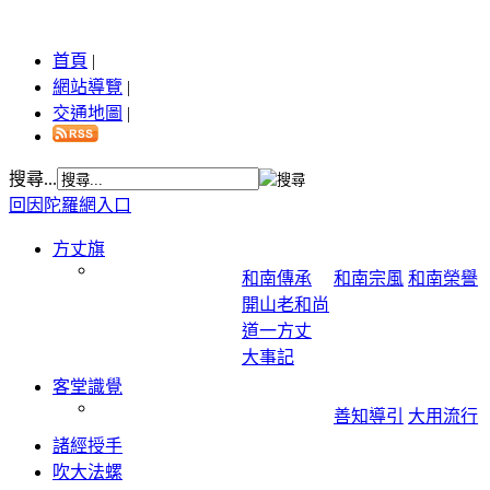
首頁
|
網站導覽
|
交通地圖
|
搜尋...
回因陀羅網入口
方丈旗
和南傳承
和南宗風
和南榮譽
開山老和尚
道一方丈
大事記
客堂識覺
善知導引
大用流行
諸經授手
吹大法螺