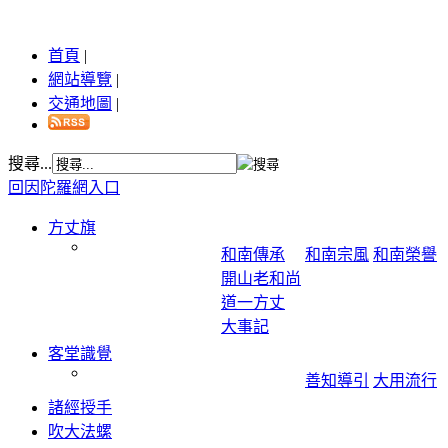
首頁
|
網站導覽
|
交通地圖
|
搜尋...
回因陀羅網入口
方丈旗
和南傳承
和南宗風
和南榮譽
開山老和尚
道一方丈
大事記
客堂識覺
善知導引
大用流行
諸經授手
吹大法螺