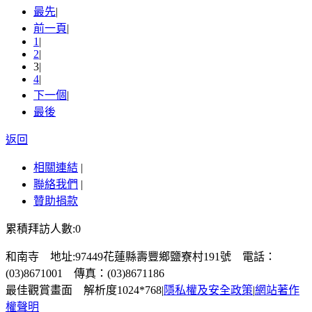
最先
|
前一頁
|
1
|
2
|
3
|
4
|
下一個
|
最後
返回
相關連結
|
聯絡我們
|
贊助捐款
累積拜訪人數:0
和南寺 地址:97449花蓮縣壽豐鄉鹽寮村191號 電話：
(03)8671001 傳真：(03)8671186
最佳觀賞畫面 解析度1024*768
|
隱私權及安全政策
|
網站著作
權聲明