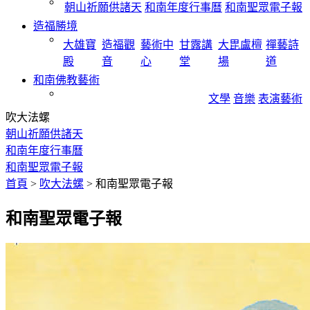
朝山祈願供諸天
和南年度行事曆
和南聖眾電子報
造福勝境
大雄寶
造福觀
藝術中
甘露講
大毘盧檀
禪藝詩
殿
音
心
堂
場
道
和南佛教藝術
文學
音樂
表演藝術
吹大法螺
朝山祈願供諸天
和南年度行事曆
和南聖眾電子報
首頁
>
吹大法螺
>
和南聖眾電子報
和南聖眾電子報