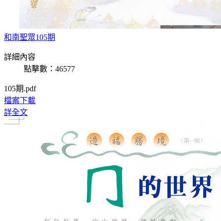
和南聖眾105期
詳細內容
點擊數：46577
105期.pdf
檔案下載
詳全文