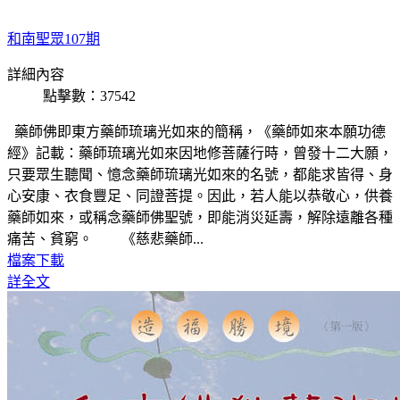
和南聖眾107期
詳細內容
點擊數：37542
藥師佛即東方藥師琉璃光如來的簡稱，《藥師如來本願功德
經》記載：藥師琉璃光如來因地修菩薩行時，曾發十二大願，
只要眾生聽聞、憶念藥師琉璃光如來的名號，都能求皆得、身
心安康、衣食豐足、同證菩提。因此，若人能以恭敬心，供養
藥師如來，或稱念藥師佛聖號，即能消災延壽，解除遠離各種
痛苦、貧窮。 《慈悲藥師...
檔案下載
詳全文