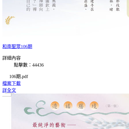
和南聖眾106期
詳細內容
點擊數：44436
106期.pdf
檔案下載
詳全文