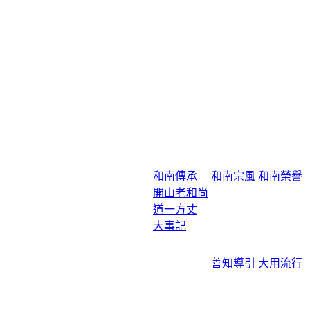
和南傳承
和南宗風
和南榮譽
開山老和尚
道一方丈
大事記
善知導引
大用流行