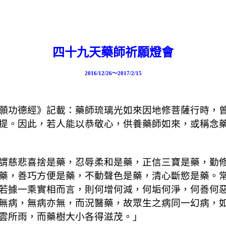
四十九天藥師祈願燈會
2016/12/26～2017/2/15
願功德經》記載：藥師琉璃光如來因地修菩薩行時，
提。因此，若人能以恭敬心，供養藥師如來，或稱念
謂慈悲喜捨是藥，忍辱柔和是藥，正信
三寶是藥，勤
藥，善巧方便是藥，不動聲色是藥，清心斷慾是藥。
若據一乘實相而言，則何增何減，何垢何淨，何善何
無病，無病亦無，而況醫藥，故眾生之病同一幻病，
雲所雨，而藥樹大小各得滋茂。」