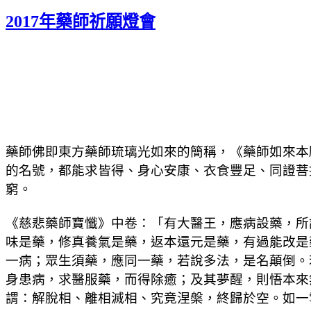
2017年藥師祈願燈會
藥師佛即東方藥師琉璃光如來的簡稱，《藥師
如來本
的名號，都能求皆得、身心安康、衣食豐足、同證菩
窮。
《慈悲藥師寶懺》中卷：「有大醫王，應病設藥，所
味是藥，修真養氣是藥，返本還元是藥，有過能改是
一病；眾生須藥，應同一藥，若說多法，是名顛倒。
身患病，求醫服藥，而得除癒；及其夢醒，則悟本來
謂：解脫相、離相滅相、究竟涅槃，終歸於空。如一