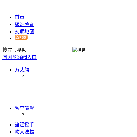
首頁
|
網站導覽
|
交通地圖
|
搜尋...
回因陀羅網入口
方丈旗
客堂識覺
諸經授手
吹大法螺