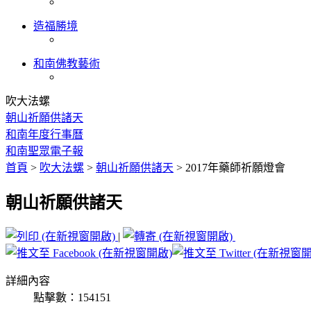
造福勝境
和南佛教藝術
吹大法螺
朝山祈願供諸天
和南年度行事曆
和南聖眾電子報
首頁
>
吹大法螺
>
朝山祈願供諸天
>
2017年藥師祈願燈會
朝山祈願供諸天
|
詳細內容
點擊數：154151