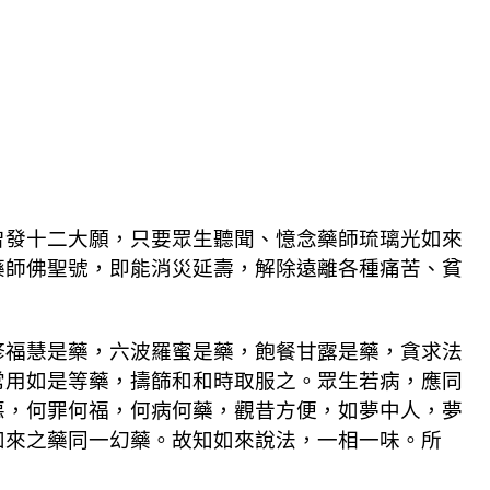
曾發十二大願，只要眾生聽聞、憶念藥師琉璃光如來
藥師佛聖號，即能消災延壽，解除遠離各種痛苦、貧
修福慧是藥，六波羅蜜是藥，飽餐甘露是藥，貪求法
常用如是等藥，擣篩和和時取服之。眾生若病，應同
惡，何罪何福，何病何藥，觀昔方便，如夢中人，夢
如來之藥同一幻藥。故知如來說法，一相一味。所