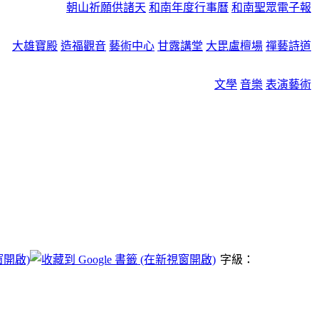
朝山祈願供諸天
和南年度行事曆
和南聖眾電子報
大雄寶殿
造福觀音
藝術中心
甘露講堂
大毘盧檀場
禪藝詩道
文學
音樂
表演藝術
字級：