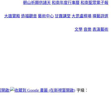
朝山祈願供諸天
和南年度行事曆
和南聖眾電子報
大雄寶殿
造福觀音
藝術中心
甘露講堂
大毘盧檀場
禪藝詩道
文學
音樂
表演藝術
字級：