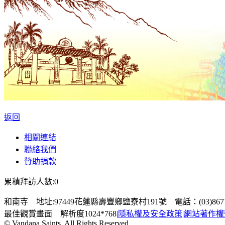
返回
相關連結
|
聯絡我們
|
贊助捐款
累積拜訪人數:0
和南寺 地址:97449花蓮縣壽豐鄉鹽寮村191號 電話：(03)867100
最佳觀賞畫面 解析度1024*768
|
隱私權及安全政策
|
網站著作權
© Vandana Saints. All Rights Reserved