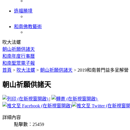
造福勝境
和南佛教藝術
吹大法螺
朝山祈願供諸天
和南年度行事曆
和南聖眾電子報
首頁
>
吹大法螺
>
朝山祈願供諸天
>
2019和南普門益多呈解營
朝山祈願供諸天
|
詳細內容
點擊數：25459