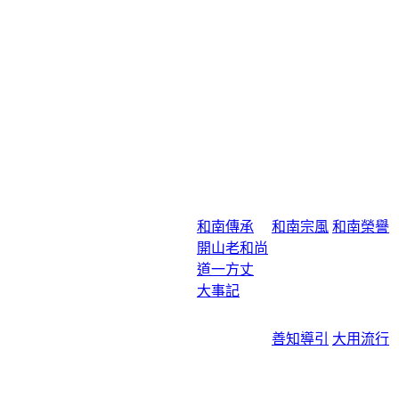
和南傳承
和南宗風
和南榮譽
開山老和尚
道一方丈
大事記
善知導引
大用流行