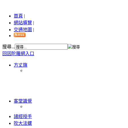
首頁
|
網站導覽
|
交通地圖
|
搜尋...
回因陀羅網入口
方丈旗
客堂識覺
諸經授手
吹大法螺