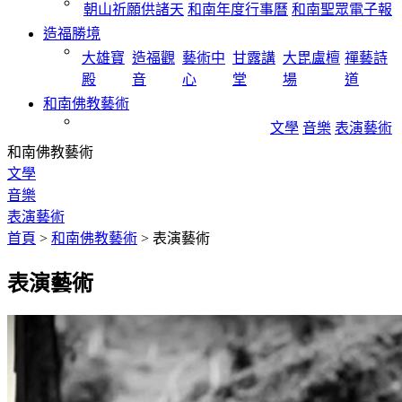
朝山祈願供諸天
和南年度行事曆
和南聖眾電子報
造福勝境
大雄寶
造福觀
藝術中
甘露講
大毘盧檀
禪藝詩
殿
音
心
堂
場
道
和南佛教藝術
文學
音樂
表演藝術
和南佛教藝術
文學
音樂
表演藝術
首頁
>
和南佛教藝術
>
表演藝術
表演藝術