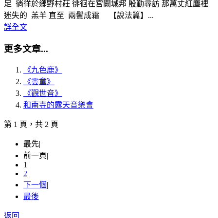
足 徜徉於鄉野村莊 徘徊在宮闕城邦 殷勤尋訪 那萬丈紅塵裡
迷失的 羔羊 直至 兩鬢成霜 【說法篇】...
詳全文
更多文章...
《九色鹿》
《雲童》
《觀世音》
和南寺的露天音樂會
第 1 頁，共 2 頁
最先
|
前一頁
|
1
|
2
|
下一個
|
最後
返回