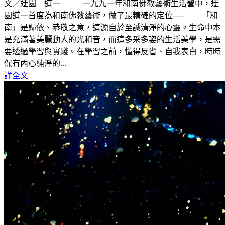
文／迂園 道一 一九九一年和南佛教藝術生活營中，迂
園道一首度為和南佛教藝術，做了最精確的定位── 「和
南」是歸依、恭敬之意，這源自於至誠清淨的心靈。生命中本
是充滿著美麗動人的光和音，而這多采多姿的生活美學，是需
要透過學習與實踐。在學習之前，懂得反省、自我表白，時時
保有內心純淨的...
詳全文