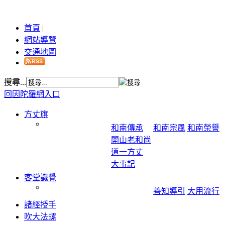
首頁
|
網站導覽
|
交通地圖
|
搜尋...
回因陀羅網入口
方丈旗
和南傳承
和南宗風
和南榮譽
開山老和尚
道一方丈
大事記
客堂識覺
善知導引
大用流行
諸經授手
吹大法螺