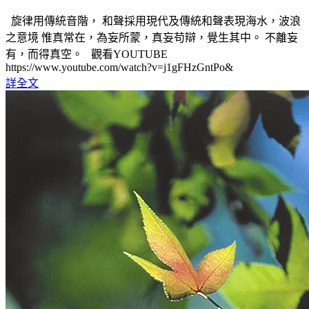
旋律用傳統音階， 和聲採用現代及傳統和聲表現海水，波浪
之意境 惟真常在，為妄所蒙，真妄苟辯，覺生其中。 不離妄
有，而得真空。 觀看YOUTUBE
https://www.youtube.com/watch?v=j1gFHzGntPo&
詳全文