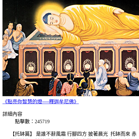
《點亮你智慧的燈──釋迦牟尼佛》
詳細內容
點擊數：245719
【托缽篇】 是誰不辭風霜 行腳四方 披著晨光 托缽而來 赤