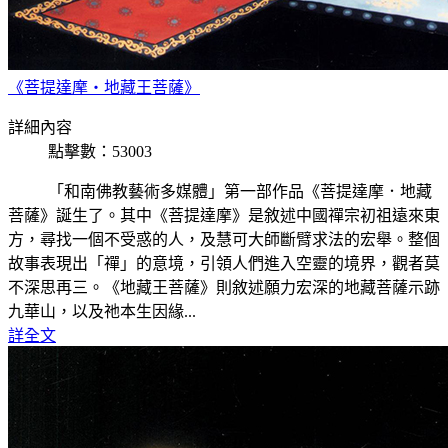
《菩提達摩‧地藏王菩薩》
詳細內容
點擊數：53003
「和南佛教藝術多媒體」第一部作品《菩提達摩．地藏
菩薩》誕生了。其中《菩提達摩》是敘述中國禪宗初祖遠來東
方，尋找一個不受惑的人，及慧可大師斷臂求法的宏舉。整個
故事表現出「禪」的意境，引領人們進入空靈的境界，觀者莫
不深思再三。《地藏王菩薩》則敘述願力宏深的地藏菩薩示跡
九華山，以及祂本生因緣...
詳全文