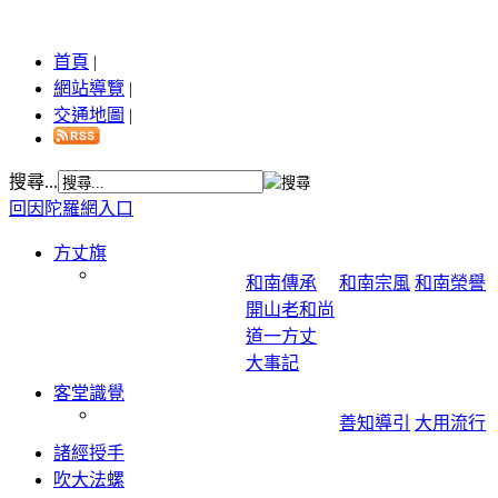
首頁
|
網站導覽
|
交通地圖
|
搜尋...
回因陀羅網入口
方丈旗
和南傳承
和南宗風
和南榮譽
開山老和尚
道一方丈
大事記
客堂識覺
善知導引
大用流行
諸經授手
吹大法螺