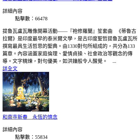
詳細內容
點擊數：66478
提魯瓦盧瓦雕像開幕活動——『袍修羅蘭』笙套曲 《蒂魯古
拉爾》是印度最早的泰米爾文學，是古印度聖哲提魯瓦盧瓦所
撰寫最具生活哲思的聖典。由1330對句所組成的，共分為133
篇章。內容涵蓋家庭倫理、愛情貞操、社會政治等觀念的傳
導。文字精煉，對句優美，如洪鐘般令人醒覺。 ...
詳全文
和南寺新春 永恆的憶念
詳細內容
點擊數：55834