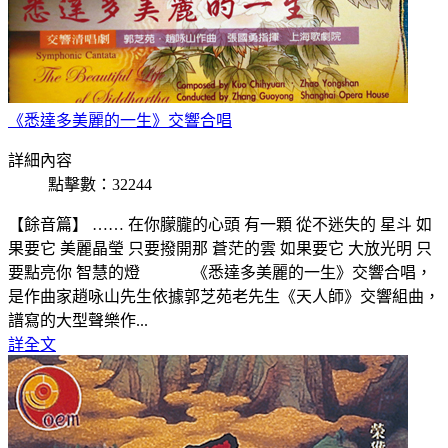
《悉達多美麗的一生》交響合唱
詳細內容
點擊數：32244
【餘音篇】 …… 在你朦朧的心頭 有一顆 從不迷失的 星斗 如
果要它 美麗晶瑩 只要撥開那 蒼茫的雲 如果要它 大放光明 只
要點亮你 智慧的燈 《悉達多美麗的一生》交響合唱，
是作曲家趙咏山先生依據郭芝苑老先生《天人師》交響組曲，
譜寫的大型聲樂作...
詳全文