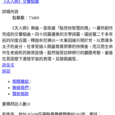
《天人師》交響組曲
詳細內容
點擊數：73469
《天人師》樂曲，是依據「點亮你智慧的燈」一書所創作
完成的交響組曲。四十四篇優美的文學詩篇，描述著二千多年
前的印度古國，釋迦牟尼佛以一大事因緣示現於世，以悉達多
太子的身分，在享受過人間最尊貴榮華的快樂後，而沉思生命
中生老病死的無常迷情，毅然接受訪師修行的嚴酷考驗，最後
在菩提樹下澈悟宇宙的真理。足跡踏遍恆...
詳全文
返回
相關連結
|
聯絡我們
|
贊助捐款
累積拜訪人數:0
和南寺 地址:97449花蓮縣壽豐鄉鹽寮村191號 電話：