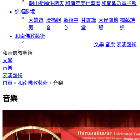
朝山祈願供諸天
和南年度行事曆
和南聖眾電子報
造福勝境
大雄寶
造福觀
藝術中
甘露講
大毘盧檀
禪藝詩
殿
音
心
堂
場
道
和南佛教藝術
文學
音樂
表演藝術
和南佛教藝術
文學
音樂
表演藝術
首頁
>
和南佛教藝術
>
音樂
音樂