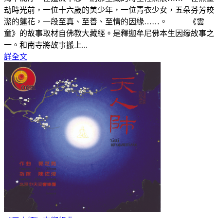
劫時光前，一位十六歲的美少年，一位青衣少女，五朵芬芳皎
潔的蓮花，一段至真、至善、至情的因緣……。 《雲
童》的故事取材自佛教大藏經。是釋迦牟尼佛本生因缘故事之
一。和南寺將故事搬上...
詳全文