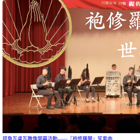
提魯瓦盧瓦雕像開幕活動——『袍修羅蘭』笙套曲