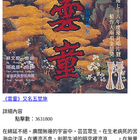
《雲童》又名五莖施
詳細內容
點擊數：3631800
在綿延不絕，廣闊無邊的宇宙中，芸芸眾生，在生老病死的苦
海中沈浮，在遷流不息、剎那生滅的時空裡流浪……。在無量