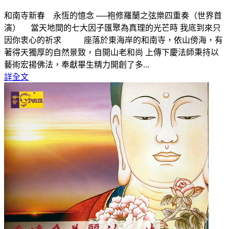
和南寺新春 永恆的憶念 ──袍修羅蘭之弦樂四重奏（世界首
演） 當天地間的七大因子匯聚為真理的光芒時 我底到來只
因你衷心的祈求 座落於東海岸的和南寺，依山傍海，有
著得天獨厚的自然景致，自開山老和尚 上傳下慶法師秉持以
藝術宏揚佛法，奉獻畢生精力開創了多...
詳全文