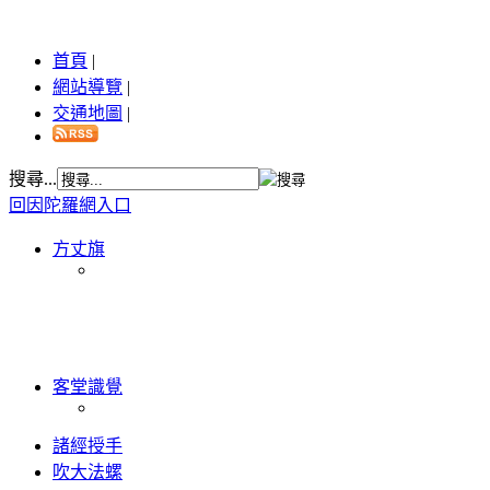
首頁
|
網站導覽
|
交通地圖
|
搜尋...
回因陀羅網入口
方丈旗
客堂識覺
諸經授手
吹大法螺