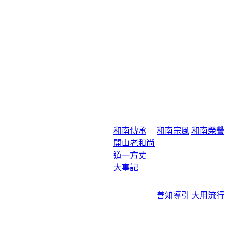
和南傳承
和南宗風
和南榮譽
開山老和尚
道一方丈
大事記
善知導引
大用流行