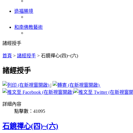
造福勝境
和南佛教藝術
諸經授手
首頁
>
諸經授手
>
石鏡禪心(四)~(六)
諸經授手
|
詳細內容
點擊數：41095
石鏡禪心(四)~(六)