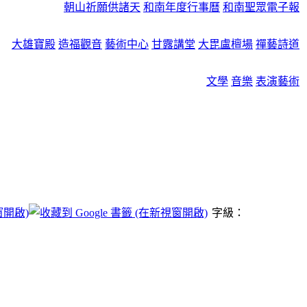
朝山祈願供諸天
和南年度行事曆
和南聖眾電子報
大雄寶殿
造福觀音
藝術中心
甘露講堂
大毘盧檀場
禪藝詩道
文學
音樂
表演藝術
字級：