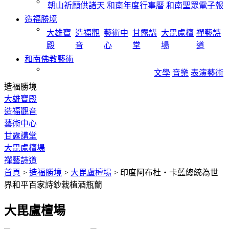
朝山祈願供諸天
和南年度行事曆
和南聖眾電子報
造福勝境
大雄寶
造福觀
藝術中
甘露講
大毘盧檀
禪藝詩
殿
音
心
堂
場
道
和南佛教藝術
文學
音樂
表演藝術
造福勝境
大雄寶殿
造福觀音
藝術中心
甘露講堂
大毘盧檀場
禪藝詩道
首頁
>
造福勝境
>
大毘盧檀場
>
印度阿布杜‧卡藍總統為世
界和平百家詩鈔栽植酒瓶蘭
大毘盧檀場