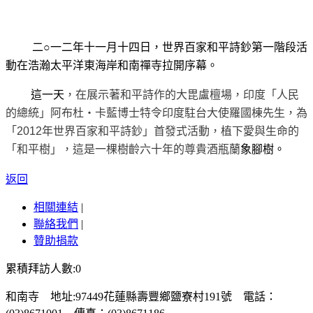
二
○一二
年
十一
月
十四
日，世界百家和平詩鈔第一階段活
動在浩瀚太平洋東海岸和南禪寺拉開序幕。
這一天
，在展示著和平詩作的大毘盧檀場，印度「人民
的總統」阿布杜‧卡藍博士特令印度駐台大使羅國棟先生，為
「
2012
年世界百家和平詩鈔」首發式活動，植下愛與生命的
「和平樹」，這是一棵樹齡六十年的尊貴酒瓶蘭
象腳樹。
返回
相關連結
|
聯絡我們
|
贊助捐款
累積拜訪人數:0
和南寺 地址:97449花蓮縣壽豐鄉鹽寮村191號 電話：