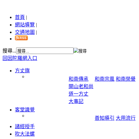
首頁
|
網站導覽
|
交通地圖
|
搜尋...
回因陀羅網入口
方丈旗
和南傳承
和南宗風
和南榮譽
開山老和尚
道一方丈
大事記
客堂識覺
善知導引
大用流行
諸經授手
吹大法螺