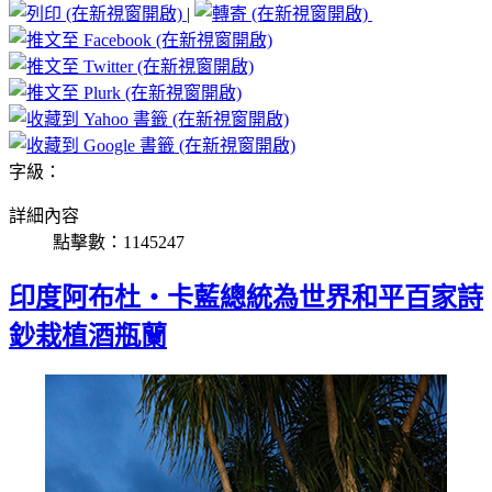
|
字級：
詳細內容
點擊數：1145247
印度阿布杜‧卡藍總統為世界和平百家詩
鈔栽植酒瓶蘭