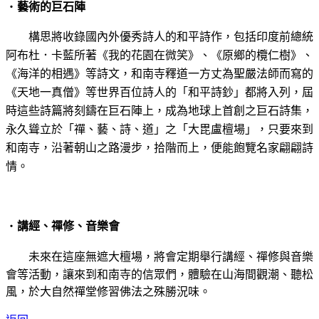
‧
藝術的巨石陣
構思將
收錄國內外優秀詩人的和平詩作，包括印度前總統
阿布杜．卡藍所著《我的花園在微笑》、《原鄉的欖仁樹》、
《海洋的相遇》等詩文，和南寺釋道一方丈為聖嚴法師而寫的
《天地一真僧》等世界百位詩人的「和平詩鈔」都將入列，屆
時這些詩篇將刻鑄在巨石陣上，成為地球上首創之巨石詩集，
永久聳立於「禪、藝、詩、道」之「大毘盧檀場」，只要來到
和南寺，沿著朝山之路漫步，拾階而上，便能飽覽名家翩
翩詩
情。
‧
講經、禪修、音樂會
未來在
這座無遮大檀場，將會定期舉行講經、禪修與音樂
會等活動，讓來到和南寺的信眾們，體驗在山海間觀潮、聽松
風，於大自然禪堂修習佛法之殊
勝況味。