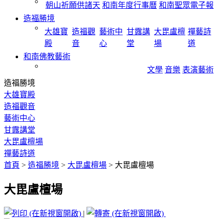
朝山祈願供諸天
和南年度行事曆
和南聖眾電子報
造福勝境
大雄寶
造福觀
藝術中
甘露講
大毘盧檀
禪藝詩
殿
音
心
堂
場
道
和南佛教藝術
文學
音樂
表演藝術
造福勝境
大雄寶殿
造福觀音
藝術中心
甘露講堂
大毘盧檀場
禪藝詩道
首頁
>
造福勝境
>
大毘盧檀場
>
大毘盧檀場
大毘盧檀場
|