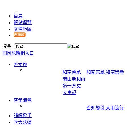
首頁
|
網站導覽
|
交通地圖
|
搜尋...
回因陀羅網入口
方丈旗
和南傳承
和南宗風
和南榮譽
開山老和尚
道一方丈
大事記
客堂識覺
善知導引
大用流行
諸經授手
吹大法螺