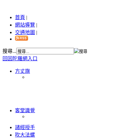
首頁
|
網站導覽
|
交通地圖
|
搜尋...
回因陀羅網入口
方丈旗
客堂識覺
諸經授手
吹大法螺