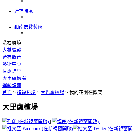
造福勝境
和南佛教藝術
造福勝境
大雄寶殿
造福觀音
藝術中心
甘露講堂
大毘盧檀場
禪藝詩道
首頁
>
造福勝境
>
大毘盧檀場
>
我的花園在微笑
大毘盧檀場
|