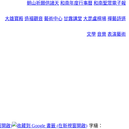
朝山祈願供諸天
和南年度行事曆
和南聖眾電子報
大雄寶殿
造福觀音
藝術中心
甘露講堂
大毘盧檀場
禪藝詩道
文學
音樂
表演藝術
字級：