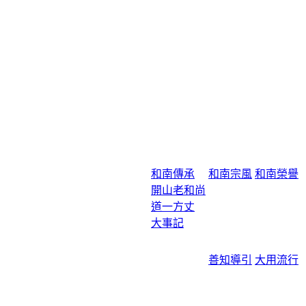
和南傳承
和南宗風
和南榮譽
開山老和尚
道一方丈
大事記
善知導引
大用流行