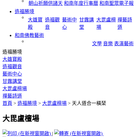
朝山祈願供諸天
和南年度行事曆
和南聖眾電子報
造福勝境
大雄寶
造福觀
藝術中
甘露講
大毘盧檀
禪藝詩
殿
音
心
堂
場
道
和南佛教藝術
文學
音樂
表演藝術
造福勝境
大雄寶殿
造福觀音
藝術中心
甘露講堂
大毘盧檀場
禪藝詩道
首頁
>
造福勝境
>
大毘盧檀場
>
天人道合一橫琹
大毘盧檀場
|