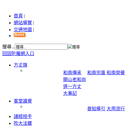
首頁
|
網站導覽
|
交通地圖
|
搜尋...
回因陀羅網入口
方丈旗
和南傳承
和南宗風
和南榮譽
開山老和尚
道一方丈
大事記
客堂識覺
善知導引
大用流行
諸經授手
吹大法螺