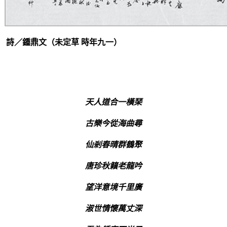
詩／鍾鼎文（未定草 時年九一）
天人道合一橫
琹
古樂今從海曲尋
仙剎春晴群鶴聚
唐珍秋籟老龍吟
望洋意境千里廣
淑世情懷萬丈深