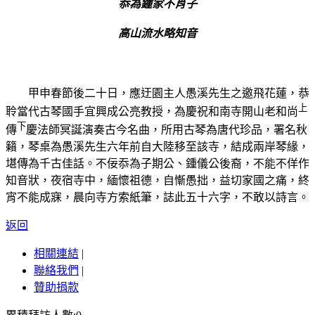
忝為鍾家不肖子
高山流水略知音
甲申春
節後二十日，應迂園主人愚溪先生之邀飛花蓮，恭
上
聆當代古琴國手宜興成公亮教授，為慶祝和南寺開山老和尚
下
傳
慶法師冥誕演奏古今名曲，所用古琴為唐代珍品，署名秋
籟，琴桌為愚溪先生六年前自大陸移至該寺，結成兩岸琴緣，
堪傳為千古佳話。不佞忝為子期公、鍾儀公後裔，不能不佯作
知音狀，夜宿寺中，緬懷祖德，自慚愚拙，益切家國之痛，終
宵不能成寐，晨向寺方索紙筆，誌此五十六字，不敢
以詩言。
返回
相關連結
|
聯絡我們
|
贊助捐款