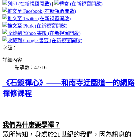
|
字級：
詳細內容
點擊數：47716
《石鏡禪心》——和南寺迂園道一的網路
禪修課程
我們
為
什
麼
要學禪？
眾所皆知，身處於
21世紀的我們，因
為
訊息的