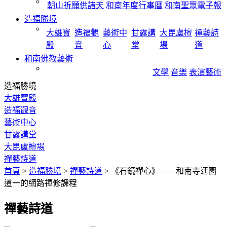
朝山祈願供諸天
和南年度行事曆
和南聖眾電子報
造福勝境
大雄寶
造福觀
藝術中
甘露講
大毘盧檀
禪藝詩
殿
音
心
堂
場
道
和南佛教藝術
文學
音樂
表演藝術
造福勝境
大雄寶殿
造福觀音
藝術中心
甘露講堂
大毘盧檀場
禪藝詩道
首頁
>
造福勝境
>
禪藝詩道
>
《石鏡禪心》——和南寺迂園
道一的網路禪修課程
禪藝詩道