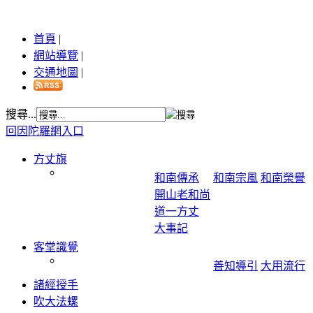
首頁
|
網站導覽
|
交通地圖
|
搜尋...
回因陀羅網入口
方丈旗
和南傳承
和南宗風
和南榮譽
開山老和尚
道一方丈
大事記
客堂識覺
善知導引
大用流行
諸經授手
吹大法螺