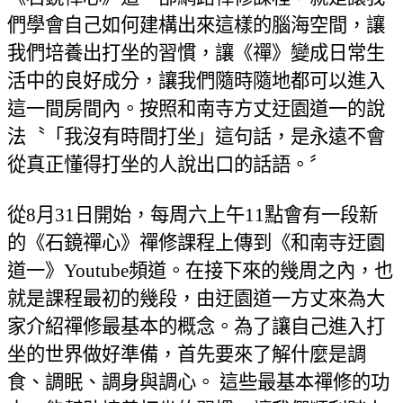
們學會自己如何建構出來這樣的腦海空間，讓
我們培養出打坐的習慣，讓《禪》變成日常生
活中的良好成分，讓我們隨時隨地都可以進入
這一間房間內。按照和南寺方丈迂園道一的說
法
〝
「我沒有時間打坐」這句話，是永遠不會
從
真
正
懂
得打坐的人說出口的話語。
〞
從
8月31日開始，每周六上午11點會有一段新
的《石鏡禪心》禪修課程上傳到《和南寺迂園
道一》Youtube頻道。在接下來的幾周之內，也
就是課程最初的幾段，由迂園道一方丈來
為
大
家介紹禪修最基本的
概
念。
為
了讓自己進入打
坐的世界做好準備，首先要來了解什
麼
是調
食、調眠、調身與調心。 這些最基本禪修的功