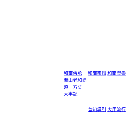
和南傳承
和南宗風
和南榮譽
開山老和尚
道一方丈
大事記
善知導引
大用流行