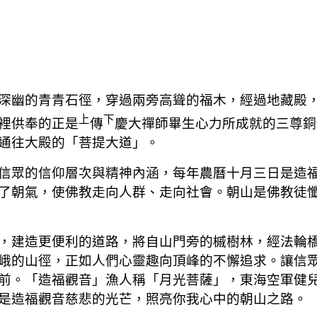
深幽的青青石徑，穿過兩旁高聳的福木，經過地藏殿
上
下
裡供奉的正是
傳
慶大禪師畢生心力所成就的三尊銅
通往大殿的「菩
提大道」。
信眾的信仰層次與精神內涵，每年農曆十月三日是造
了朝氣，使佛教走向人群、走向社會。朝山是佛教徒
，建造更便利的道路，將自山門旁的槭樹林，經法輪
峨的山徑，正如人們心靈趣向頂峰的不懈追求。讓信
前。「造福觀音」漁人稱「月光菩薩」，東海空軍健
是造福觀音慈悲的光芒，照亮你我心中的朝
山之路。