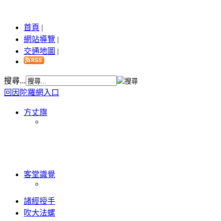
首頁
|
網站導覽
|
交通地圖
|
搜尋...
回因陀羅網入口
方丈旗
客堂識覺
諸經授手
吹大法螺