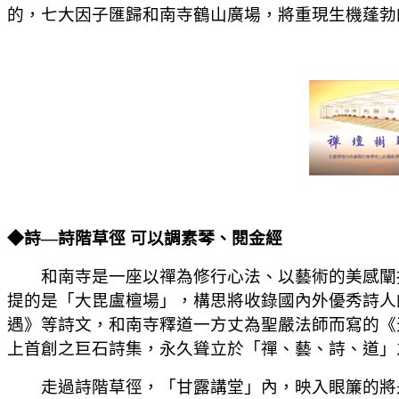
的，七大因子匯歸和南寺鶴山廣場，將重現生機蓬勃
◆詩—詩階草徑 可以調素琴、閱金經
和南寺
是一座以禪為修行心法、以藝術的美感闡
提的是「大毘盧檀場」，構思將收錄國內外優秀詩人
遇》等詩文，和南寺釋道一方丈為聖嚴法師而寫的《
上首創之巨石詩集，永久聳立於「禪、藝、詩、道」
走過詩
階草徑，「甘露講堂」內，映入眼簾的將