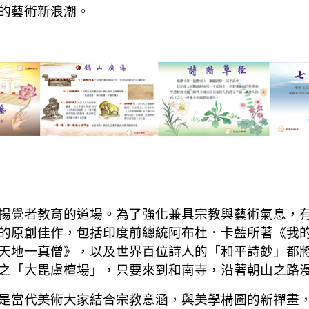
的藝術
新浪潮。
揚覺者教育的道場。為了強化兼具宗教與藝術氣息，
的原創佳作，包括印度前總統阿布杜．卡藍所著《我
天地一真僧》，以及世界百位詩人的「和平詩鈔」都
之「大毘盧檀場」，只要來到和南寺，沿著朝山之路
是當代美術大家結合宗教意涵，與美學構圖的新禪畫