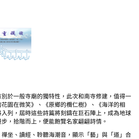
有別於一般寺廟的獨特性，此次和南寺修建，值得一
的花園在微笑》、《原鄉的欖仁樹》、《海洋的相
將入列，屆時這些詩篇將刻鑄在巨石陣上，成為地球
漫步，拾階而上，便能飽覽名家翩
翩詩情。
，禪坐、讀經、聆聽海潮音，顯示「藝」與「道」合