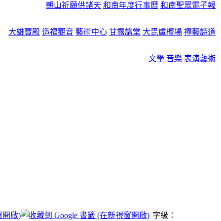
朝山祈願供諸天
和南年度行事曆
和南聖眾電子報
大雄寶殿
造福觀音
藝術中心
甘露講堂
大毘盧檀場
禪藝詩道
文學
音樂
表演藝術
字級：