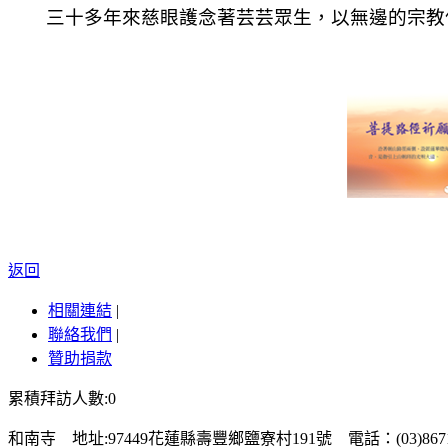
三十多
年來慈眼護念著芸芸眾生，以無邊的宗教
返回
相關連結
|
聯絡我們
|
贊助捐款
累積拜訪人數:0
和南寺 地址:97449花蓮縣壽豐鄉鹽寮村191號 電話：(03)867100