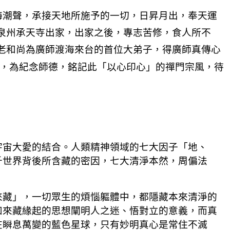
海潮聲，承接天地所施予的一切，日昇月出，奉天運
泉州承天寺出家，出家之後，專志苦修，食人所不
老和尚為廣師渡海來台的首位大弟子，得廣師真傳心
，為紀念師德，銘記此「以心印心」的禪門宗風，待
宇宙大愛的結合。人類精神領域的七大因子「地、
千世界背後所含藏的密因，七大清淨本然，周偏法
來藏」，一切眾生的煩惱軀體中，都隱藏本來清淨的
如來藏緣起的思想闡明人之迷、悟對立的意義，而真
在瞬息萬變的藍色星球，只有妙明真心是常住不滅