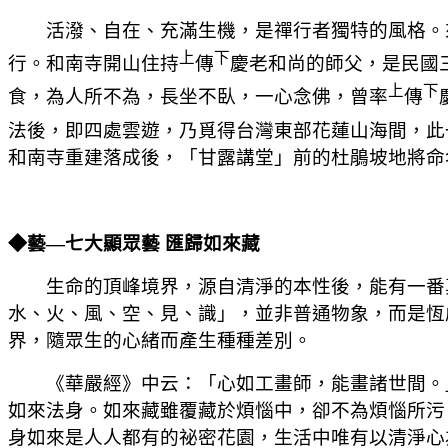
活潑、
自
在、充滿生機，是禪行者獨特的風格。
上
下
行。和南寺開山住持
傳
慶老和尚的師父，是民國
上
下
食，為人所不為，長坐不臥，一心念佛，曾率
傳
法後，即四處雲遊，乃覓得台灣東部花蓮山海間，此
和南寺重建落成後，「甘露講堂」前的杜鵑坡地將命
◆藝—七大顯眾藝 匯歸如來藏
生命的
頂峰境界，源自清淨的本性後，能有一番
水、火、風、空、見、識」，並非普通物象，而是恆
界，隨眾生的心緒而產生種
種差別。
《華嚴經》
中云：「心如工畫師，能畫諸世間。
如來法身。如來藏雖覆藏於煩惱中，卻不為煩惱所污
身如來是人人都有的祕密花園，生活中唯有以清淨心