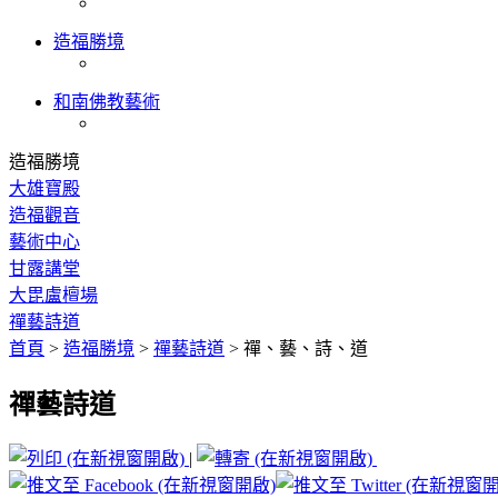
造福勝境
和南佛教藝術
造福勝境
大雄寶殿
造福觀音
藝術中心
甘露講堂
大毘盧檀場
禪藝詩道
首頁
>
造福勝境
>
禪藝詩道
>
禪、藝、詩、道
禪藝詩道
|