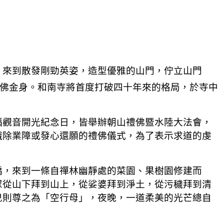
，來到散發剛勁英姿，造型優雅的山門，佇立山門
佛金身。和南寺將首度打破四十年來的格局，於寺中
福觀音開光紀念日，皆舉辦朝山禮佛暨水陸大法會，
懺除業障或發心還願的禮佛儀式，為了表示求道的虔
橋，來到一條自禪林幽靜處的菜園、果樹園修建而
眾從山下拜到山上，從娑婆拜到淨土，從污穢拜到清
兒則尊之為「空行母」，夜晚，一道柔美的光芒總自