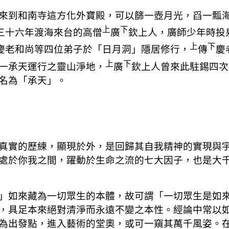
來到和南寺這方化外寶殿，可以篩一壺月光，舀一瓢
上
下
三十六年渡海來台的高僧
廣
欽上人，廣師少年時投
上
下
慶老和尚等四位弟子於「日月洞」隱居修行，
傳
慶
上
下
一承天運行之靈山淨地，
廣
欽上人曾來此駐錫四次
名為
「承天」。
真實的歷練，顯現於外，是回歸其自我精神的實現與
處於你我之間，躍動於生命之流的七大因子，也是大
」如來藏為一切眾生的本體，故可謂「一切眾生是如
，具足本來絕對清淨而永遠不變之本性。經論中常以
為出發點，進入藝術的堂奧，或可一窺其萬千風姿。