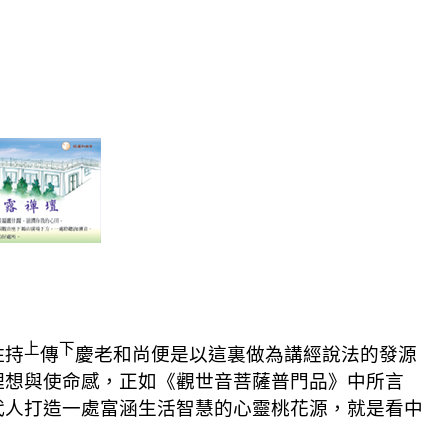
上
下
住持
傳
慶老和尚便是以這裏做為講經說法的發源
理想與使命感，正如
《
觀世音菩薩普門品
》
中所言
代人打造一處富涵生活智慧的心靈桃花源，就是看中