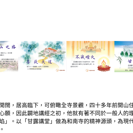
開闊，居高臨下，可俯瞰全寺景觀，四十多年前開山
心願，因此闢地講經之初，他就有著不同於一般人的
焰」。以「甘露講堂」做為和南寺的精神源頭，為現
。