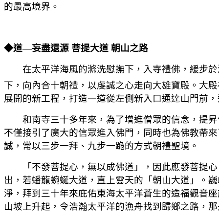
的最
高境界。
◆道—妄盡還源 菩提大道 朝山之路
在太平
洋海風的滌洗慰撫下，入寺禮佛，緩步於
下，向內合十朝禮，以虔誠之心走向大雄寶殿。大殿
展開的新工程，打造一道從左側新入口通達山門前，
和南寺
三十多年來，為了增進僧眾的信念，提昇
不僅接引了廣大的信眾進入佛門，同時也為佛教帶來
誠，常以三步一拜、九步一跪的方式朝
禮聖境。
「不發菩
提心，無以成佛道」，因此應發菩提心
出，若蟠龍蜿蜒大道，直上雲天的「朝山大道」。巍
淨，拜到三十年來庇佑東海太平洋蒼生的造福觀音座
山坡上升起，令浩瀚太平洋的漁舟找到歸鄉之路，那