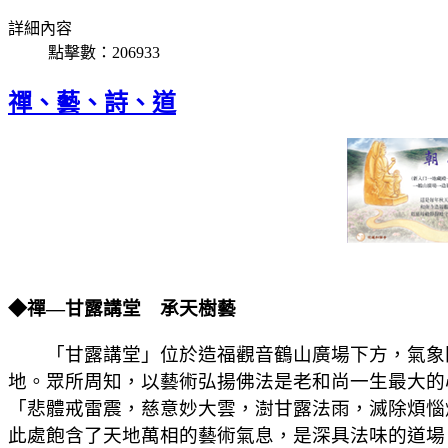
詳細內容
點擊數：206933
禪、藝、詩、道
◆禪—甘露講堂 承天樹藝
「甘露講
堂」位於造福觀音鶴山廣場下方，氣象
地。眾所周知，以藝術弘揚佛法是老和尚一生最大的
「悲體戒雷震，慈意妙大雲，澍甘露法雨，滅除煩惱
此處飽含了天地萬相的藝術氣息，是深具法味
的道場