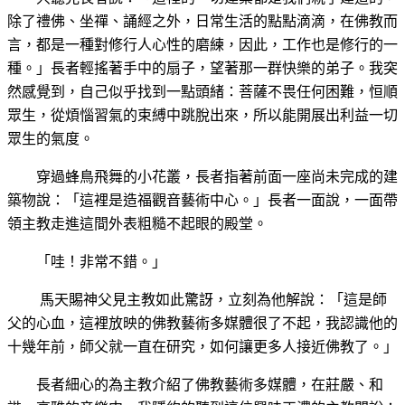
除了禮佛、坐禪、誦經之外，日常生活的點點滴滴，在佛教而
言，都是一種對修行人心性的磨練，因此，工作也是修行的一
種。」長者輕搖著手中的扇子，望著那一群快樂的弟子。我突
然感覺到，自己似乎找到一點頭緒：菩薩不畏任何困難，恒順
眾生，從煩惱習氣的束縛中跳脫出來，所以能開展出利益一切
眾生
的氣度。
穿過蜂
鳥飛舞的小花叢，長者指著前面一座尚未完成的建
築物說：「這裡是造福觀音藝術中心。」長者一面說，一面帶
領主教走進這間外表粗糙不起眼
的殿堂。
「哇！非常不錯。」
馬天賜
神父見主教如此驚訝，立刻為他解說：「這是師
父的心血，這裡放映的佛教藝術多媒體很了不起，我認識他的
十幾年前，師父就一直在研究，如何讓更多人接近
佛教了。」
長者細
心的為主教介紹了佛教藝術多媒體，在莊嚴、和