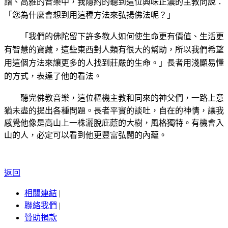
諧、高雅的音樂中，我隱約的聽到這位興味正濃的主教問說：
「您為什麼會想到用這種方法來弘揚
佛法呢？」
「我們的
佛陀留下許多教人如何使生命更有價值、生活更
有智慧的寶藏，這些東西對人類有很大的幫助，所以我們希望
用這個方法來讓更多的人找到莊嚴的生命。」長者用淺顯易懂
的方式，表達了他
的看法。
聽完佛
教音樂，這位樞機主教和同來的神父們，一路上意
猶未盡的提出各種問題。長者平實的談吐，自在的神情，讓我
感覺他像是高山上一株灑脫庇蔭的大樹，風格獨特。有機會入
山的人，必定可以看到他更豐富弘闊
的內蘊。
返回
相關連結
|
聯絡我們
|
贊助捐款