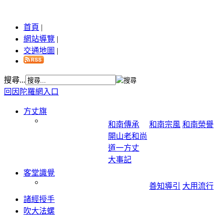
首頁
|
網站導覽
|
交通地圖
|
搜尋...
回因陀羅網入口
方丈旗
和南傳承
和南宗風
和南榮譽
開山老和尚
道一方丈
大事記
客堂識覺
善知導引
大用流行
諸經授手
吹大法螺