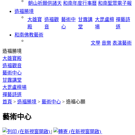
朝山祈願供諸天
和南年度行事曆
和南聖眾電子報
造福勝境
大雄寶
造福觀
藝術中
甘露講
大毘盧檀
禪藝詩
殿
音
心
堂
場
道
和南佛教藝術
文學
音樂
表演藝術
造福勝境
大雄寶殿
造福觀音
藝術中心
甘露講堂
大毘盧檀場
禪藝詩道
首頁
>
造福勝境
>
藝術中心
>
造福心願
藝術中心
|