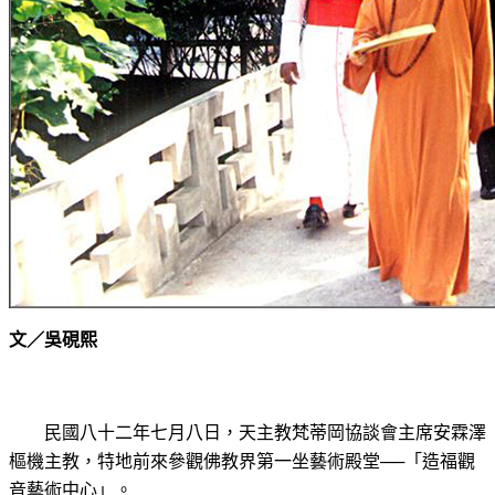
文／吳硯熙
民國八
十二年七月八日，天主教梵蒂岡協談會主席安霖澤
樞機主教，特地前來參觀佛教界第一坐藝術殿堂──「造福觀
音藝
術中心」。