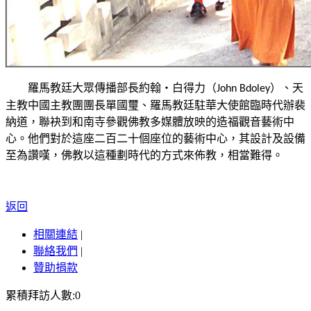
羅馬教
廷大眾傳播部長約翰‧白得力（
）、天
John Bdoley
主教中國主教團團長單國璽、羅馬教廷駐華大使館臨時代辦裴
納道，聯袂到和南寺參觀佛教多媒體放映的造福觀音藝術中
心。他們對於這座二百二十個座位的藝術中心，其設計及設備
至為讚嘆，佛教以這種劃時代的方式來佈教，相
當難得。
返回
相關連結
|
聯絡我們
|
贊助捐款
累積拜訪人數:0