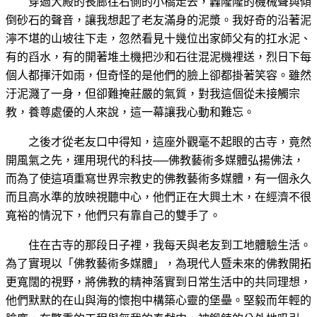
穿過大
殿的長廊往右側的小橋走去，轟隆隆的機械聲與傾
倒砂石的聲音，讓我想起了老友滿身的泥漿。我好奇的沿著泥
濘不堪的山坡往下走，忽然看見十幾位出家師父有的扛水泥、
有的舀水，有的開著堆土機把沙和石往混泥機裡送，烈日下每
個人都揮汗如雨，但奇怪的是他們的臉上卻都掛著笑容。雖然
汙泥濺了一身，但卻難掩莊嚴的氣質，對我這個從未接觸宗
教，養尊處優的人來說，這一幕讓我心動
和難忘。
之後才
從老友口中得知，這座外觀毫不起眼的古寺，竟然
開風氣之先，運用現代的科技──佛教藝術多媒體弘揚佛法，
而為了使這項重寫世界宗教史的佛教藝術多媒體，有一個永久
而且高水準的放映視聽中心，他們正在大興土木，在經濟不很
寬裕的情況下，他們只有靠自己的
雙手了。
住在古
寺的那段日子裡，我每天與老友到工地體驗生活。
為了實現以「佛教藝術多媒體」，為現代人暨未來的佛教開拓
更寬闊的視野，將佛教的精神落實到日常生活中的共同理想，
他們默默的在山與海的懷抱中構築心靈的堡壘。堅毅而年輕的