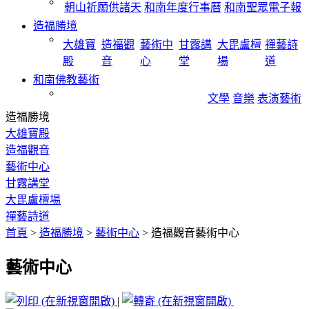
朝山祈願供諸天
和南年度行事曆
和南聖眾電子報
造福勝境
大雄寶
造福觀
藝術中
甘露講
大毘盧檀
禪藝詩
殿
音
心
堂
場
道
和南佛教藝術
文學
音樂
表演藝術
造福勝境
大雄寶殿
造福觀音
藝術中心
甘露講堂
大毘盧檀場
禪藝詩道
首頁
>
造福勝境
>
藝術中心
>
造福觀音藝術中心
藝術中心
|