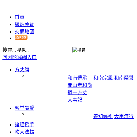
首頁
|
網站導覽
|
交通地圖
|
搜尋...
回因陀羅網入口
方丈旗
和南傳承
和南宗風
和南榮譽
開山老和尚
道一方丈
大事記
客堂識覺
善知導引
大用流行
諸經授手
吹大法螺