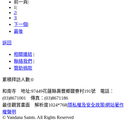
前一頁
|
1
|
2
|
3
|
下一個
|
最後
返回
相關連結
|
聯絡我們
|
贊助捐款
累積拜訪人數:0
和南寺 地址:97449花蓮縣壽豐鄉鹽寮村191號 電話：
(03)8671001 傳真：(03)8671186
最佳觀賞畫面 解析度1024*768
|
隱私權及安全政策
|
網站著作
權聲明
© Vandana Saints. All Rights Reserved