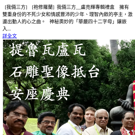
[我倆三方] [袍修羅蘭] 我倆三方__盧亮輝專輯禮盒 擁有
雙重身份的不死少女和情感豐沛的少年、理智內斂的亭主，激
盪出動人的心之曲。 神秘奧妙的「華嚴四十二字母」鑲嵌
入...
詳全文