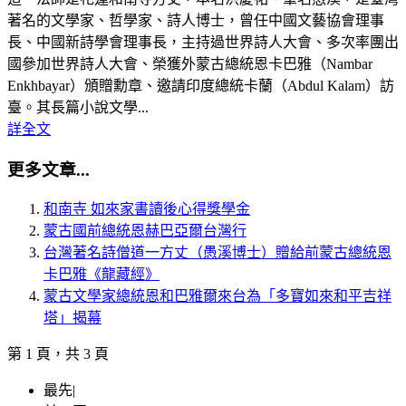
著名的文學家、哲學家、詩人博士，曾任中國文藝協會理事
長、中國新詩學會理事長，主持過世界詩人大會、多次率團出
國參加世界詩人大會、榮獲外蒙古總統恩卡巴雅（Nambar
Enkhbayar）頒贈勳章、邀請印度總統卡蘭（Abdul Kalam）訪
臺。其長篇小說文學...
詳全文
更多文章...
和南寺 如來家書讀後心得獎學金
蒙古國前總統恩赫巴亞爾台灣行
台灣著名詩僧道一方丈（愚溪博士）贈給前蒙古總統恩
卡巴雅《龍藏經》
蒙古文學家總統恩和巴雅爾來台為「多寶如來和平吉祥
塔」揭幕
第 1 頁，共 3 頁
最先
|