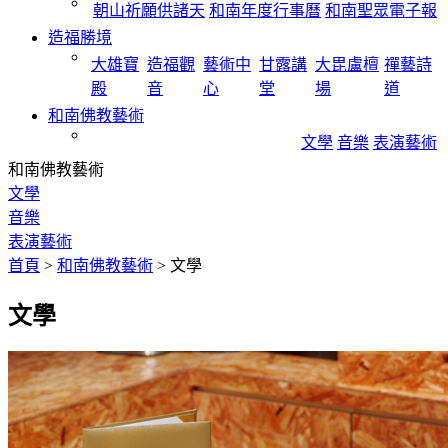
朝山祈願供諸天
和南年度行事曆
和南聖眾電子報
造福勝境
大雄寶
造福觀
藝術中
甘露講
大毘盧檀
禪藝詩
殿
音
心
堂
場
道
和南佛教藝術
文學
音樂
表演藝術
和南佛教藝術
文學
音樂
表演藝術
首頁
>
和南佛教藝術
>
文學
文學