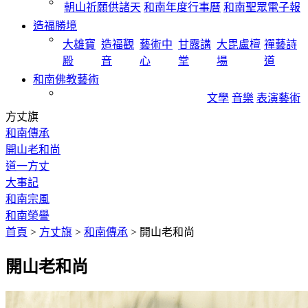
朝山祈願供諸天
和南年度行事曆
和南聖眾電子報
造福勝境
大雄寶
造福觀
藝術中
甘露講
大毘盧檀
禪藝詩
殿
音
心
堂
場
道
和南佛教藝術
文學
音樂
表演藝術
方丈旗
和南傳承
開山老和尚
道一方丈
大事記
和南宗風
和南榮譽
首頁
>
方丈旗
>
和南傳承
>
開山老和尚
開山老和尚