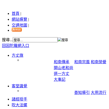
首頁
|
網站導覽
|
交通地圖
|
搜尋...
回因陀羅網入口
方丈旗
和南傳承
和南宗風
和南榮譽
開山老和尚
道一方丈
大事記
客堂識覺
善知導引
大用流行
諸經授手
吹大法螺