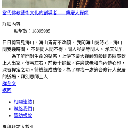
當代佛教藝術文化的創導者 ── 傳慶大禪師
詳細內容
點擊數：18395985
日日倚窗見海山，海山青青不改顏， 我問海山幾時老，海山
問我幾時閒， 不是閒人閒不得，閒人豈是等閒人。 承天法乳
為了解開對生命的疑惑，上傳下慶大禪師髫齡即追隨廣欽
上人出家，侍事左右，前後十餘載，得廣欽老和尚內傳心印，
深習禪定之功。待機緣成熟後，為了尋找一處適合修行人安居
的道場，拜別恩師上人...
詳全文
返回
相關連結
|
聯絡我們
|
贊助捐款
累積拜訪人數:0