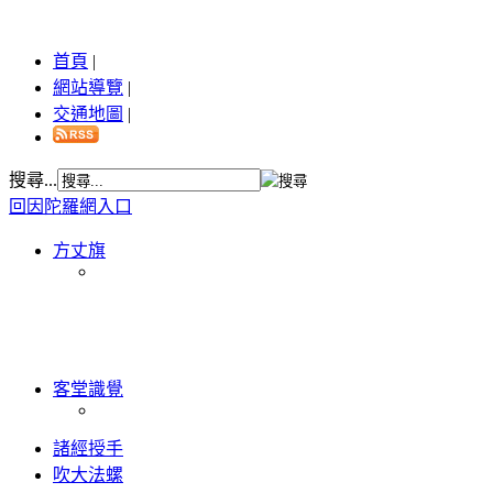
首頁
|
網站導覽
|
交通地圖
|
搜尋...
回因陀羅網入口
方丈旗
客堂識覺
諸經授手
吹大法螺