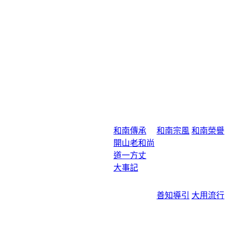
和南傳承
和南宗風
和南榮譽
開山老和尚
道一方丈
大事記
善知導引
大用流行