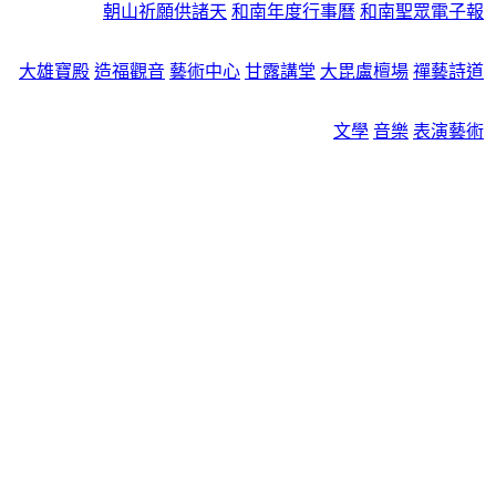
朝山祈願供諸天
和南年度行事曆
和南聖眾電子報
大雄寶殿
造福觀音
藝術中心
甘露講堂
大毘盧檀場
禪藝詩道
文學
音樂
表演藝術