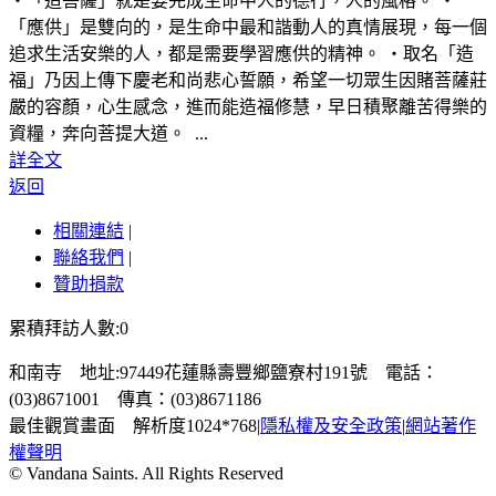
‧「造菩薩」就是要完成生命中人的德行，人的風格。 ‧
「應供」是雙向的，是生命中最和諧動人的真情展現，每一個
追求生活安樂的人，都是需要學習應供的精神。 ‧取名「造
福」乃因上傳下慶老和尚悲心誓願，希望一切眾生因賭菩薩莊
嚴的容顏，心生感念，進而能造福修慧，早日積聚離苦得樂的
資糧，奔向菩提大道。 ...
詳全文
返回
相關連結
|
聯絡我們
|
贊助捐款
累積拜訪人數:0
和南寺 地址:97449花蓮縣壽豐鄉鹽寮村191號 電話：
(03)8671001 傳真：(03)8671186
最佳觀賞畫面 解析度1024*768
|
隱私權及安全政策
|
網站著作
權聲明
© Vandana Saints. All Rights Reserved