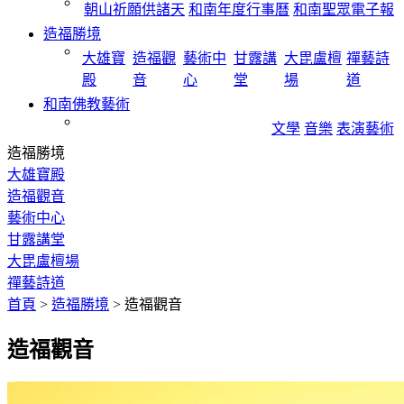
朝山祈願供諸天
和南年度行事曆
和南聖眾電子報
造福勝境
大雄寶
造福觀
藝術中
甘露講
大毘盧檀
禪藝詩
殿
音
心
堂
場
道
和南佛教藝術
文學
音樂
表演藝術
造福勝境
大雄寶殿
造福觀音
藝術中心
甘露講堂
大毘盧檀場
禪藝詩道
首頁
>
造福勝境
>
造福觀音
造福觀音