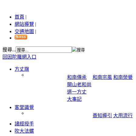
首頁
|
網站導覽
|
交通地圖
|
搜尋...
回因陀羅網入口
方丈旗
和南傳承
和南宗風
和南榮譽
開山老和尚
道一方丈
大事記
客堂識覺
善知導引
大用流行
諸經授手
吹大法螺