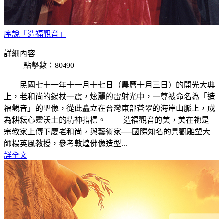
序說「造福觀音」
詳細內容
點擊數：80490
民國七十一年十一月十七日（農曆十月三日）的開光大典
上，老和尚的錫杖一震，炫麗的雷射光中，一尊被命名為「造
福觀音」的聖像，從此矗立在台灣東部蒼翠的海岸山脈上，成
為耕耘心靈沃土的精神指標。 造福觀音的美，美在祂是
宗教家上傳下慶老和尚，與藝術家──國際知名的景觀雕塑大
師楊英風教授，參考敦煌佛像造型...
詳全文