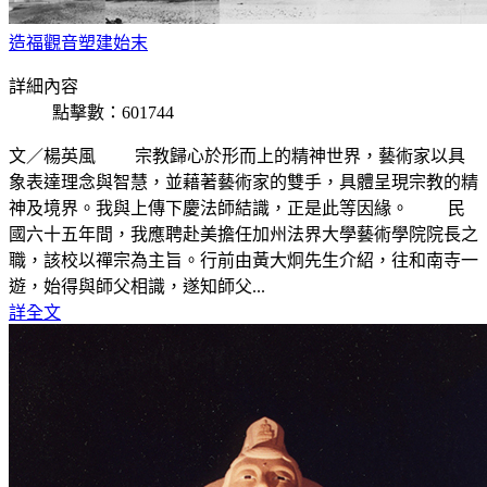
造福觀音塑建始末
詳細內容
點擊數：601744
文／楊英風 宗教歸心於形而上的精神世界，藝術家以具
象表達理念與智慧，並藉著藝術家的雙手，具體呈現宗教的精
神及境界。我與上傳下慶法師結識，正是此等因緣。 民
國六十五年間，我應聘赴美擔任加州法界大學藝術學院院長之
職，該校以禪宗為主旨。行前由黃大炯先生介紹，往和南寺一
遊，始得與師父相識，遂知師父...
詳全文