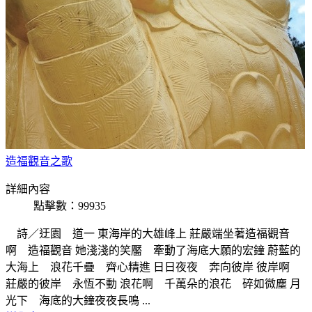
造福觀音之歌
詳細內容
點擊數：99935
詩／迂園 道一 東海岸的大雄峰上 莊嚴端坐著造福觀音
啊 造福觀音 她淺淺的笑靨 牽動了海底大願的宏鐘 蔚藍的
大海上 浪花千疊 齊心精進 日日夜夜 奔向彼岸 彼岸啊
莊嚴的彼岸 永恆不動 浪花啊 千萬朵的浪花 碎如微塵 月
光下 海底的大鐘夜夜長鳴 ...