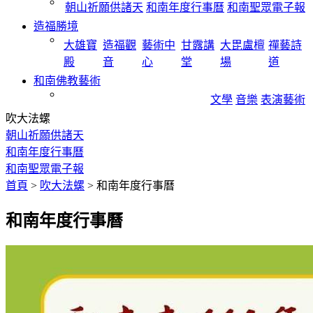
朝山祈願供諸天
和南年度行事曆
和南聖眾電子報
造福勝境
大雄寶
造福觀
藝術中
甘露講
大毘盧檀
禪藝詩
殿
音
心
堂
場
道
和南佛教藝術
文學
音樂
表演藝術
吹大法螺
朝山祈願供諸天
和南年度行事曆
和南聖眾電子報
首頁
>
吹大法螺
>
和南年度行事曆
和南年度行事曆