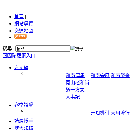
首頁
|
網站導覽
|
交通地圖
|
搜尋...
回因陀羅網入口
方丈旗
和南傳承
和南宗風
和南榮譽
開山老和尚
道一方丈
大事記
客堂識覺
善知導引
大用流行
諸經授手
吹大法螺