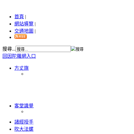
首頁
|
網站導覽
|
交通地圖
|
搜尋...
回因陀羅網入口
方丈旗
客堂識覺
諸經授手
吹大法螺