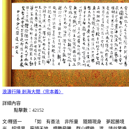
浪濤行陣 剎海大閱〈宗本義〉
詳細內容
點擊數：42152
文/釋道一 「如 有善法 非所量 隨類現身 夢起勝境 
光 超境界 竅領天地 煙艷飛騰 群山縹緲 渡 請益擎擔 還