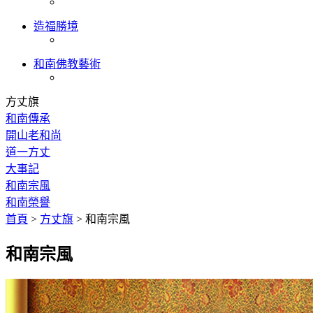
造福勝境
和南佛教藝術
方丈旗
和南傳承
開山老和尚
道一方丈
大事記
和南宗風
和南榮譽
首頁
>
方丈旗
>
和南宗風
和南宗風