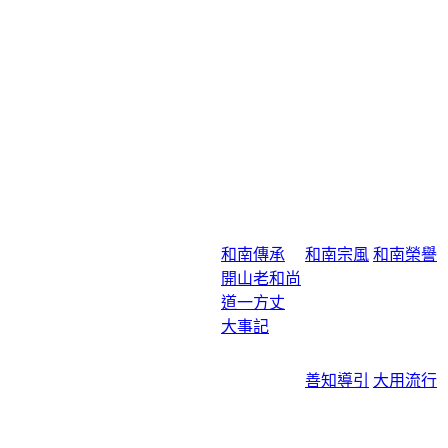
和南傳承
和南宗風
和南榮譽
開山老和尚
道一方丈
大事記
善知導引
大用流行