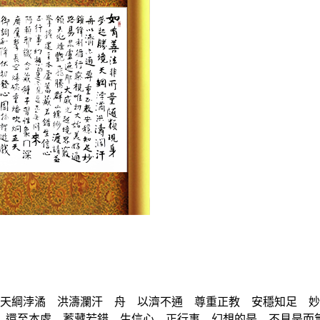
天綱浡潏 洪濤瀾汗 舟 以濟不通 尊重正教 安穩知足 妙
至本處 蓄藏若錯 生信心 正行事 幻想的是 不見是而無悶&