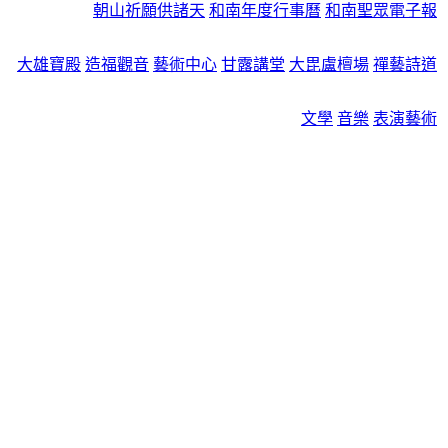
朝山祈願供諸天
和南年度行事曆
和南聖眾電子報
大雄寶殿
造福觀音
藝術中心
甘露講堂
大毘盧檀場
禪藝詩道
文學
音樂
表演藝術