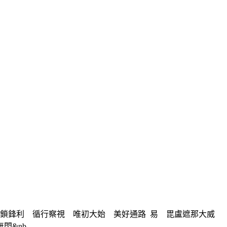
鎖鋒利 循行察視 唯初大始 美好通路 易 毘盧遮那大威
nb...